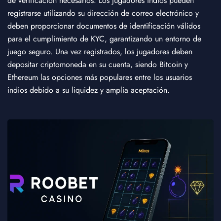
de verificación necesarios. Los jugadores indios pueden
registrarse utilizando su dirección de correo electrónico y
deben proporcionar documentos de identificación válidos
para el cumplimiento de KYC, garantizando un entorno de
juego seguro. Una vez registrados, los jugadores deben
depositar criptomoneda en su cuenta, siendo Bitcoin y
Ethereum las opciones más populares entre los usuarios
indios debido a su liquidez y amplia aceptación.