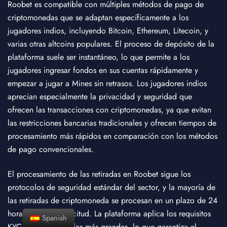
Roobet es compatible con múltiples métodos de pago de
criptomonedas que se adaptan específicamente a los
jugadores indios, incluyendo Bitcoin, Ethereum, Litecoin, y
varias otras altcoins populares. El proceso de depósito de la
plataforma suele ser instantáneo, lo que permite a los
jugadores ingresar fondos en sus cuentas rápidamente y
empezar a jugar a Mines sin retrasos. Los jugadores indios
aprecian especialmente la privacidad y seguridad que
ofrecen las transacciones con criptomonedas, ya que evitan
las restricciones bancarias tradicionales y ofrecen tiempos de
procesamiento más rápidos en comparación con los métodos
de pago convencionales.
El procesamiento de las retiradas en Roobet sigue los
protocolos de seguridad estándar del sector, y la mayoría de
las retiradas de criptomoneda se procesan en un plazo de 24
horas desde su solicitud. La plataforma aplica los requisitos
Spanish
KYC para las retiradas más grandes, lo que garantiza el