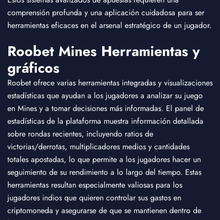
comprensión profunda y una aplicación cuidadosa para ser
herramientas eficaces en el arsenal estratégico de un jugador.
Roobet Mines Herramientas y
gráficos
Roobet ofrece varias herramientas integradas y visualizaciones
estadísticas que ayudan a los jugadores a analizar su juego
en Mines y a tomar decisiones más informadas. El panel de
estadísticas de la plataforma muestra información detallada
sobre rondas recientes, incluyendo ratios de
victorias/derrotas, multiplicadores medios y cantidades
totales apostadas, lo que permite a los jugadores hacer un
seguimiento de su rendimiento a lo largo del tiempo. Estas
herramientas resultan especialmente valiosas para los
jugadores indios que quieren controlar sus gastos en
criptomoneda y asegurarse de que se mantienen dentro de