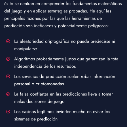
éxito se centran en comprender los fundamentos matemáticos
del juego y en aplicar estrategias probadas. He aquí las
principales razones por las que las herramientas de
predicción son ineficaces y potencialmente peligrosas:
La aleatoriedad criptográfica no puede predecirse ni
manipularse
Algoritmos probadamente justos que garantizan la total
independencia de los resultados
Los servicios de predicción suelen robar información
personal o criptomonedas
La falsa confianza en las predicciones lleva a tomar
malas decisiones de juego
Los casinos legítimos invierten mucho en evitar los
sistemas de predicción