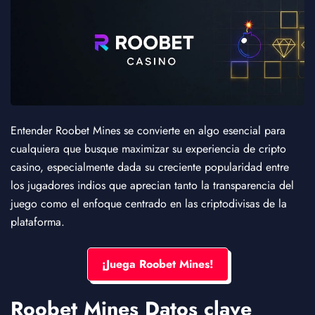
Entender Roobet Mines se convierte en algo esencial para
cualquiera que busque maximizar su experiencia de cripto
casino, especialmente dada su creciente popularidad entre
los jugadores indios que aprecian tanto la transparencia del
juego como el enfoque centrado en las criptodivisas de la
plataforma.
¡Juega Roobet Mines!
Roobet Mines Datos clave