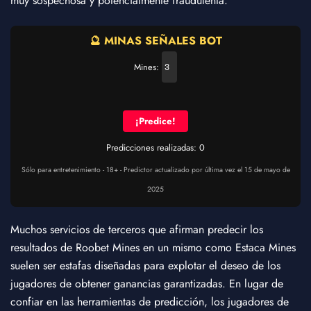
muy sospechosa y potencialmente fraudulenta.
🔮 MINAS SEÑALES BOT
Mines:
¡Predice!
Predicciones realizadas:
0
Sólo para entretenimiento - 18+ - Predictor actualizado por última vez el 15 de mayo de
2025
Muchos servicios de terceros que afirman predecir los
resultados de Roobet Mines en un mismo como
Estaca Mines
suelen ser estafas diseñadas para explotar el deseo de los
jugadores de obtener ganancias garantizadas. En lugar de
confiar en las herramientas de predicción, los jugadores de