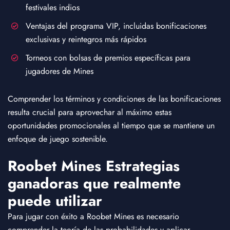
festivales indios
Ventajas del programa VIP, incluidas bonificaciones
exclusivas y reintegros más rápidos
Torneos con bolsas de premios específicas para
jugadores de Mines
Comprender los términos y condiciones de las bonificaciones
resulta crucial para aprovechar al máximo estas
oportunidades promocionales al tiempo que se mantiene un
enfoque de juego sostenible.
Roobet Mines Estrategias
ganadoras que realmente
puede utilizar
Para jugar con éxito a Roobet Mines es necesario
comprender la teoría de las probabilidades y aplicar