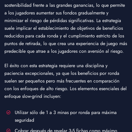
sostenibilidad frente a las grandes ganancias, lo que permite
a los jugadores aumentar sus fondos gradualmente y
minimizar el riesgo de pérdidas significativas. La estrategia
suele implicar el establecimiento de objetivos de beneficios
reducidos para cada ronda y el cumplimiento estricto de los
puntos de retirada, lo que crea una experiencia de juego más
predecible que atrae a los jugadores con aversión al riesgo.
El éxito con esta estrategia requiere una disciplina y
paciencia excepcionales, ya que los beneficios por ronda
suelen ser pequeños pero más frecuentes en comparación
con los enfoques de alto riesgo. Los elementos esenciales del
enfoque slow-grind incluyen:
Utilizar sólo de 1 a 3 minas por ronda para máxima
seguridad
Cobrar después de revelar 3-5 fichas como máximo