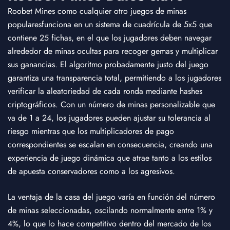
Roobet Mines como cualquier otro
juegos de minas
populares
funciona en un sistema de cuadrícula de 5x5 que
contiene 25 fichas, en el que los jugadores deben navegar
alrededor de minas ocultas para recoger gemas y multiplicar
sus ganancias. El algoritmo probadamente justo del juego
garantiza una transparencia total, permitiendo a los jugadores
verificar la aleatoriedad de cada ronda mediante hashes
criptográficos. Con un número de minas personalizable que
va de 1 a 24, los jugadores pueden ajustar su tolerancia al
riesgo mientras que los multiplicadores de pago
correspondientes se escalan en consecuencia, creando una
experiencia de juego dinámica que atrae tanto a los estilos
de apuesta conservadores como a los agresivos.
La ventaja de la casa del juego varía en función del número
de minas seleccionadas, oscilando normalmente entre 1% y
4%, lo que lo hace competitivo dentro del mercado de los