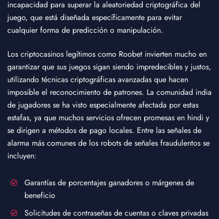
incapacidad para superar la aleatoriedad criptográfica del
juego, que está diseñada específicamente para evitar
cualquier forma de predicción o manipulación.
Los criptocasinos legítimos como Roobet invierten mucho en
garantizar que sus juegos sigan siendo impredecibles y justos,
utilizando técnicas criptográficas avanzadas que hacen
imposible el reconocimiento de patrones. La comunidad india
de jugadores se ha visto especialmente afectada por estas
estafas, ya que muchos servicios ofrecen promesas en hindi y
se dirigen a métodos de pago locales. Entre las señales de
alarma más comunes de los robots de señales fraudulentos se
incluyen:
Garantías de porcentajes ganadores o márgenes de
beneficio
Solicitudes de contraseñas de cuentas o claves privadas