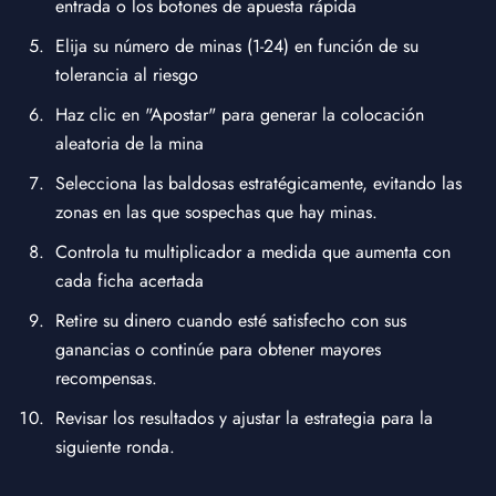
entrada o los botones de apuesta rápida
Elija su número de minas (1-24) en función de su
tolerancia al riesgo
Haz clic en "Apostar" para generar la colocación
aleatoria de la mina
Selecciona las baldosas estratégicamente, evitando las
zonas en las que sospechas que hay minas.
Controla tu multiplicador a medida que aumenta con
cada ficha acertada
Retire su dinero cuando esté satisfecho con sus
ganancias o continúe para obtener mayores
recompensas.
Revisar los resultados y ajustar la estrategia para la
siguiente ronda.