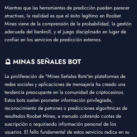
Mientras que las herramientas de predicción pueden parecer
atractivas, la realidad es que el éxito legítimo en Roobet
Mines viene de la comprensión de la probabilidad, la gestión
adecuada del bankroll, y el juego disciplinado en lugar de
confiar en los servicios de predicción externos.
🔮 MINAS SEÑALES BOT
La proliferación de "
Mines Señales Bots
"en plataformas de
redes sociales y aplicaciones de mensajería ha creado una
tendencia preocupante en la comunidad de criptocasinos.
Estos bots suelen prometer información privilegiada,
reconocimiento de patrones o predicciones algorítmicas de
resultados Roobet Mines, a menudo cobrando cuotas de
suscripción o requiriendo información personal de los
usuarios. El fallo fundamental de estos servicios radica en su