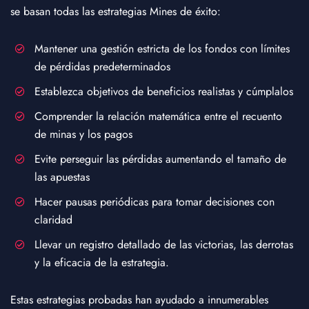
se basan todas las estrategias Mines de éxito:
Mantener una gestión estricta de los fondos con límites
de pérdidas predeterminados
Establezca objetivos de beneficios realistas y cúmplalos
Comprender la relación matemática entre el recuento
de minas y los pagos
Evite perseguir las pérdidas aumentando el tamaño de
las apuestas
Hacer pausas periódicas para tomar decisiones con
claridad
Llevar un registro detallado de las victorias, las derrotas
y la eficacia de la estrategia.
Estas estrategias probadas han ayudado a innumerables