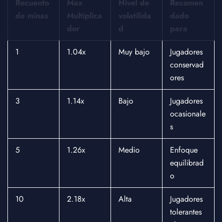
Recuento
Max
Nivel de
Recomen
de minas
Multiplica
volatilida
dado
dor
d
para
1
1.04x
Muy bajo
Jugadores
conservad
ores
3
1.14x
Bajo
Jugadores
ocasionale
s
5
1.26x
Medio
Enfoque
equilibrad
o
10
2.18x
Alta
Jugadores
tolerantes