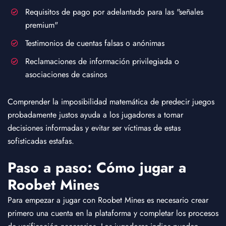
Requisitos de pago por adelantado para las "señales
premium"
Testimonios de cuentas falsas o anónimas
Reclamaciones de información privilegiada o
asociaciones de casinos
Comprender la imposibilidad matemática de predecir juegos
probadamente justos ayuda a los jugadores a tomar
decisiones informadas y evitar ser víctimas de estas
sofisticadas estafas.
Paso a paso: Cómo jugar a
Roobet Mines
Para empezar a jugar con Roobet Mines es necesario crear
primero una cuenta en la plataforma y completar los procesos