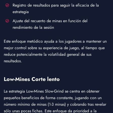
Registro de resultados para seguir la eficacia de la
estrategia
Ajuste del recuento de minas en función del
rendimiento de la sesión
Este enfoque metódico ayuda a los jugadores a mantener un
mejor control sobre su experiencia de juego, al tiempo que
reduce potencialmente la volatilidad general de sus
resultados.
Low-Mines Corte lento
La estrategia Low-Mines Slow-Grind se centra en obtener
pequeños beneficios de forma constante, jugando con un
número mínimo de minas (1-3 minas) y cobrando tras revelar
sólo unas pocas fichas. Este enfoque da prioridad a la