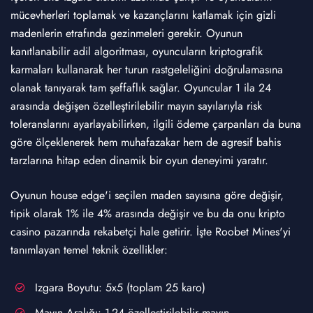
mücevherleri toplamak ve kazançlarını katlamak için gizli
madenlerin etrafında gezinmeleri gerekir. Oyunun
kanıtlanabilir adil algoritması, oyuncuların kriptografik
karmaları kullanarak her turun rastgeleliğini doğrulamasına
olanak tanıyarak tam şeffaflık sağlar. Oyuncular 1 ila 24
arasında değişen özelleştirilebilir mayın sayılarıyla risk
toleranslarını ayarlayabilirken, ilgili ödeme çarpanları da buna
göre ölçeklenerek hem muhafazakar hem de agresif bahis
tarzlarına hitap eden dinamik bir oyun deneyimi yaratır.
Oyunun house edge'i seçilen maden sayısına göre değişir,
tipik olarak 1% ile 4% arasında değişir ve bu da onu kripto
casino pazarında rekabetçi hale getirir. İşte Roobet Mines'yi
tanımlayan temel teknik özellikler:
Izgara Boyutu: 5x5 (toplam 25 karo)
Mayın Aralığı: 1-24 özelleştirilebilir mayın