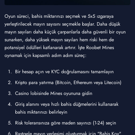
Oyun süreci, bahis miktarınızı seçmek ve 5x5 ızgaraya
yerleştirilecek mayın sayısını seçmekle başlar. Daha düşük
mayın sayıları daha küçük çarpanlarla daha güvenli bir oyun
sunarken, daha yüksek mayın sayıları hem riski hem de
potansiyel ödülleri katlanarak artırır. İşte Roobet Mines
oynamak için kapsamlı adım adım süreç:
Bir hesap açın ve KYC doğrulamasını tamamlayın
Kripto para yatırma (Bitcoin, Ethereum veya Litecoin)
Casino lobisinde Mines oyununa gidin
Giriş alanını veya hızlı bahis düğmelerini kullanarak
bahis miktarınızı belirleyin
Risk toleransınıza göre maden sayınızı (1-24) seçin
Rastgele mayın yerleşimi oluşturmak için "Bahis Koy"