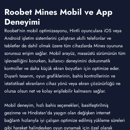
Roobet Mines Mobil ve App
Deneyimi
Roobet'nin mobil optimizasyonu, Hintli oyunculara iOS veya
Android işletim sistemlerini çalıştıran akıllı telefonlar ve
tabletler de dahil olmak üzere tüm cihazlarda Mines oyununa
sorunsuz erişim sağlar. Mobil arayüz, masaüstü sürümünün tüm
işlevselliğini korurken, kullanıcı deneyimini dokunmatik
kontroller ve daha küçük ekran boyutları için optimize eder.
Duyarlı tasarım, oyun grafiklerinin, bahis kontrollerinin ve
istatistiksel ekranların cihaz yönü veya ekran çözünürlüğü ne
olursa olsun net ve kolay erişilebilir kalmasını sağlar.
Mobil deneyim, hızlı bahis seçenekleri, basitleştirilmiş
gezinme ve Hindistan'da yaygın olan değişken internet
bağlantı hızlarıyla iyi çalışan optimize edilmiş yükleme süreleri
gibi hareket halindeyken oyun oynamak için özel olarak