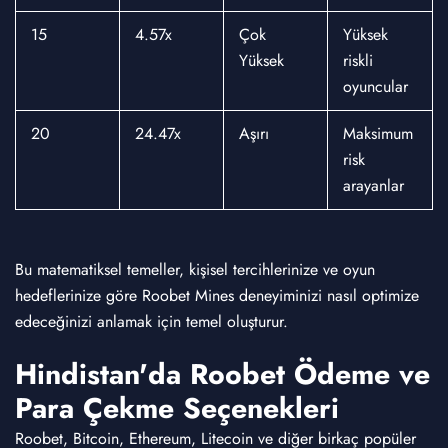
15
4.57x
Çok
Yüksek
Yüksek
riskli
oyuncular
20
24.47x
Aşırı
Maksimum
risk
arayanlar
Bu matematiksel temeller, kişisel tercihlerinize ve oyun
hedeflerinize göre Roobet Mines deneyiminizi nasıl optimize
edeceğinizi anlamak için temel oluşturur.
Hindistan'da Roobet Ödeme ve
Para Çekme Seçenekleri
Roobet, Bitcoin, Ethereum, Litecoin ve diğer birkaç popüler