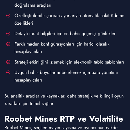
doğrulama araçları
Özelleştirilebilir çarpan ayarlarıyla otomatik nakit ödeme
özellikleri
Detaylı raunt bilgileri içeren bahis geçmişi günlükleri
Farklı maden konfigürasyonları için harici olasılık
hesaplayıcıları
Strateji etkinliğini izlemek için elektronik tablo şablonları
Uygun bahis boyutlarını belirlemek için para yönetimi
hesaplayıcıları
Bu analitik araçlar ve kaynaklar, daha stratejik ve bilinçli oyun
kararları için temel sağlar.
Roobet Mines RTP ve Volatilite
Roobet Mines, seçilen mayın sayısına ve oyuncunun nakde