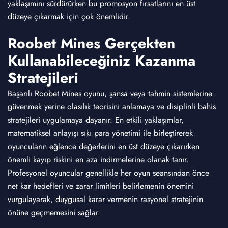
yaklaşımını sürdürürken bu promosyon fırsatlarını en üst
düzeye çıkarmak için çok önemlidir.
Roobet Mines Gerçekten
Kullanabileceğiniz Kazanma
Stratejileri
Başarılı Roobet Mines oyunu, şansa veya tahmin sistemlerine
güvenmek yerine olasılık teorisini anlamaya ve disiplinli bahis
stratejileri uygulamaya dayanır. En etkili yaklaşımlar,
matematiksel anlayışı sıkı para yönetimi ile birleştirerek
oyuncuların eğlence değerlerini en üst düzeye çıkarırken
önemli kayıp riskini en aza indirmelerine olanak tanır.
Profesyonel oyuncular genellikle her oyun seansından önce
net kar hedefleri ve zarar limitleri belirlemenin önemini
vurgulayarak, duygusal karar vermenin rasyonel stratejinin
önüne geçmemesini sağlar.