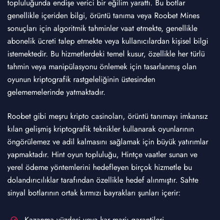
topluluğunda endişe verici bir eğilim yarattı. Bu botlar
genellikle içeriden bilgi, örüntü tanıma veya Roobet Mines
sonuçları için algoritmik tahminler vaat etmekte, genellikle
abonelik ücreti talep etmekte veya kullanıcılardan kişisel bilgi
istemektedir. Bu hizmetlerdeki temel kusur, özellikle her türlü
tahmin veya manipülasyonu önlemek için tasarlanmış olan
oyunun kriptografik rastgeleliğinin üstesinden
gelememelerinde yatmaktadır.
Roobet gibi meşru kripto casinoları, örüntü tanımayı imkansız
kılan gelişmiş kriptografik teknikler kullanarak oyunlarının
öngörülemez ve adil kalmasını sağlamak için büyük yatırımlar
yapmaktadır. Hint oyun topluluğu, Hintçe vaatler sunan ve
yerel ödeme yöntemlerini hedefleyen birçok hizmetle bu
dolandırıcılıklar tarafından özellikle hedef alınmıştır. Sahte
sinyal botlarının ortak kırmızı bayrakları şunları içerir:
Kazanma yüzdesi veya kar marjı garantileri