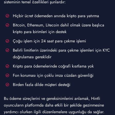
sisteminin temel özellikleri şunlardır:
Hiçbir ücret ödemeden anında kripto para yatırma
Bitcoin, Ethereum, Litecoin dahil olmak üzere başlıca
kripto para birimleri için destek
Çoğu işlem için 24 saat para çekme işlemi
Belirli limitlerin üzerindeki para çekme işlemleri için KYC
doğrulaması gereklidir
Kripto para ödemelerinde coğrafi kısıtlama yok
Fon koruması için çoklu imza cüzdan güvenliği
Birden fazla dilde müşteri desteği
Bu ödeme süreçlerini ve gereksinimlerini anlamak, Hintli
oyuncuların platformda daha etkili bir şekilde gezinmesine
yardımcı olurken ilgili düzenlemelere uygunluğu da sağlar.