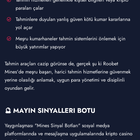
paraları çalar
Tahminlere duyulan yanlış güven kötü kumar kararlarına
yol açar
Meşru kumarhaneler tahmin sistemlerini önlemek için
büyük yatırımlar yapıyor
Tahmin araçları cazip görünse de, gerçek şu ki Roobet
Mines'de meşru başarı, harici tahmin hizmetlerine güvenmek
yerine olasılığı anlamak, uygun para yönetimi ve disiplinli
oyundan gelir.
🔮 MAYIN SINYALLERI BOTU
Yaygınlaşması "
Mines Sinyal Botları
" sosyal medya
platformlarında ve mesajlaşma uygulamalarında kripto casino