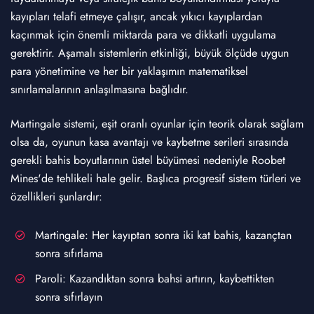
kayıpları telafi etmeye çalışır, ancak yıkıcı kayıplardan
kaçınmak için önemli miktarda para ve dikkatli uygulama
gerektirir. Aşamalı sistemlerin etkinliği, büyük ölçüde uygun
para yönetimine ve her bir yaklaşımın matematiksel
sınırlamalarının anlaşılmasına bağlıdır.
Martingale sistemi, eşit oranlı oyunlar için teorik olarak sağlam
olsa da, oyunun kasa avantajı ve kaybetme serileri sırasında
gerekli bahis boyutlarının üstel büyümesi nedeniyle Roobet
Mines'de tehlikeli hale gelir. Başlıca progresif sistem türleri ve
özellikleri şunlardır:
Martingale: Her kayıptan sonra iki kat bahis, kazançtan
sonra sıfırlama
Paroli: Kazandıktan sonra bahsi artırın, kaybettikten
sonra sıfırlayın