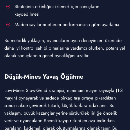
Stratejinin etkinliğini izlemek için sonuçların
kaydedilmesi
Maden sayılarını oturum performansına göre ayarlama
Bu metodik yaklaşım, oyuncuların oyun deneyimleri üzerinde
daha iyi kontrol sahibi olmalarına yardımcı olurken, potansiyel
olarak sonuçlarının genel oynaklığını azaltır.
Düşük-Mines Yavaş Öğütme
Low-Mines Slow-Grind stratejisi, minimum mayın sayısıyla (1-3
mayın) oynayarak ve sadece birkaç taşı ortaya çıkardıktan
sonra nakde çevirerek tutarlı, küçük karlara odaklanır. Bu
yaklaşım, büyük kazançlar yerine sürdürülebilirliğe öncelik
verir ve oyuncuların önemli kayıp riskini en aza indirirken
paralarını kademeli olarak oluşturmalarına olanak tanır. Bu