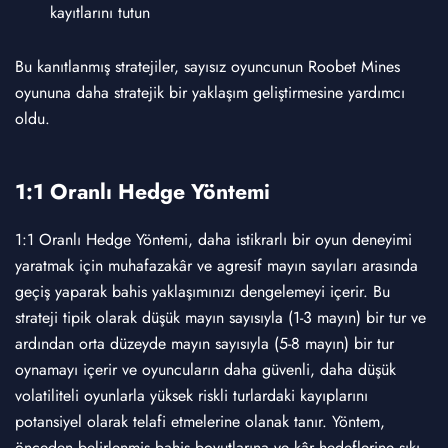
kayıtlarını tutun
Bu kanıtlanmış stratejiler, sayısız oyuncunun Roobet Mines
oyununa daha stratejik bir yaklaşım geliştirmesine yardımcı
oldu.
1:1 Oranlı Hedge Yöntemi
1:1 Oranlı Hedge Yöntemi, daha istikrarlı bir oyun deneyimi
yaratmak için muhafazakâr ve agresif mayın sayıları arasında
geçiş yaparak bahis yaklaşımınızı dengelemeyi içerir. Bu
strateji tipik olarak düşük mayın sayısıyla (1-3 mayın) bir tur ve
ardından orta düzeyde mayın sayısıyla (5-8 mayın) bir tur
oynamayı içerir ve oyuncuların daha güvenli, daha düşük
volatiliteli oyunlarla yüksek riskli turlardaki kayıplarını
potansiyel olarak telafi etmelerine olanak tanır. Yöntem,
önceden belirlenmiş bahis boyutlarına ve kâr hedeflerine sıkı