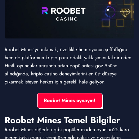
Roobet Mines'yi anlamak, özellikle hem oyunun şeffaflığını
hem de platformun kripto para odaklı yaklaşımını takdir eden
Hintli oyuncular arasında artan popülaritesi göz önüne
alındığında, kripto casino deneyimlerini en üst düzeye
çıkarmak isteyen herkes için gerekli hale geliyor.
Roobet Mines oynayın!
Roobet Mines Temel Bilgiler
Roobet Mines diğerleri gibi
popüler maden oyunlari
25 karo
içeren 5x5 ızgara sistemi üzerinde çalışır ve oyuncuların