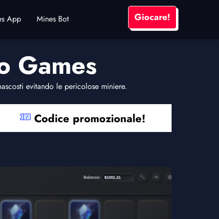
Giocare!
es App
Mines Bot
bo Games
ascosti evitando le pericolose miniere.
Codice promozionale!