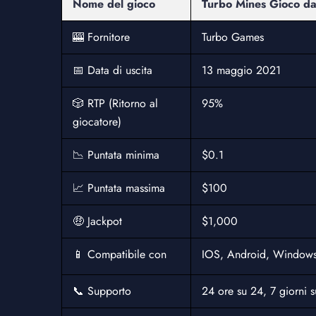
Nome del gioco
Turbo Mines Gioco d
🎰 Fornitore
Turbo Games
📅 Data di uscita
13 maggio 2021
🎲 RTP (Ritorno al
95%
giocatore)
📉 Puntata minima
$0.1
📈 Puntata massima
$100
🤑 Jackpot
$1,000
📱 Compatibile con
IOS, Android, Windows
📞 Supporto
24 ore su 24, 7 giorni su