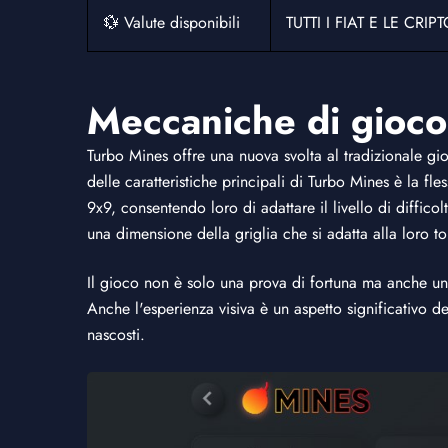
💱 Valute disponibili
TUTTI I FIAT E LE CRI
Meccaniche di gioco
Turbo Mines offre una nuova svolta al tradizionale gi
delle caratteristiche principali di Turbo Mines è la fl
9x9, consentendo loro di adattare il livello di diffico
una dimensione della griglia che si adatta alla loro tol
Il gioco non è solo una prova di fortuna ma anche una 
Anche l'esperienza visiva è un aspetto significativo d
nascosti.