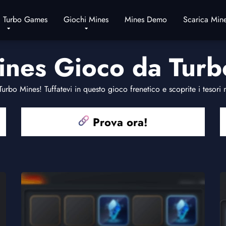
a Turbo Games
Giochi Mines
Mines Demo
Scarica Min
ines Gioco da Tur
rbo Mines! Tuffatevi in questo gioco frenetico e scoprite i tesori n
Prova ora!