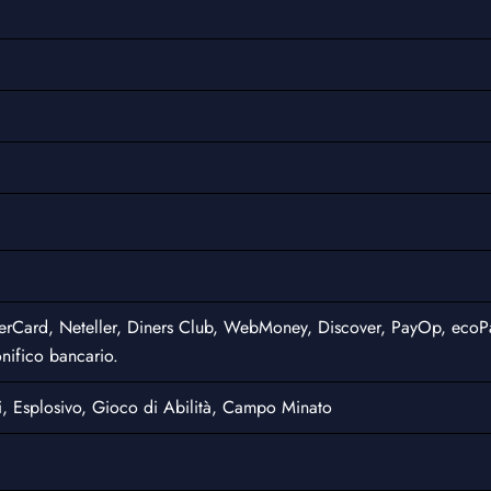
terCard, Neteller, Diners Club, WebMoney, Discover, PayOp, ecoPay
nifico bancario.
, Esplosivo, Gioco di Abilità, Campo Minato