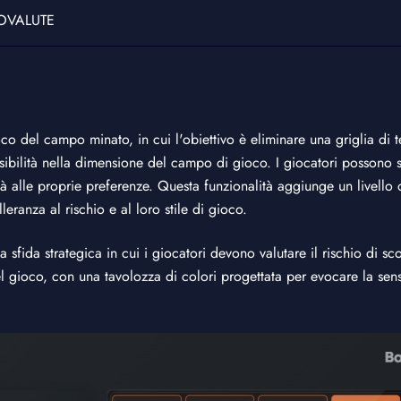
PTOVALUTE
oco del campo minato, in cui l'obiettivo è eliminare una griglia di
essibilità nella dimensione del campo di gioco. I giocatori possono 
ltà alle proprie preferenze. Questa funzionalità aggiunge un livello
leranza al rischio e al loro stile di gioco.
sfida strategica in cui i giocatori devono valutare il rischio di sc
el gioco, con una tavolozza di colori progettata per evocare la sens