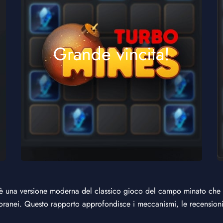
Grande vincita!
è una versione moderna del classico gioco del campo minato che 
anei. Questo rapporto approfondisce i meccanismi, le recensioni, la