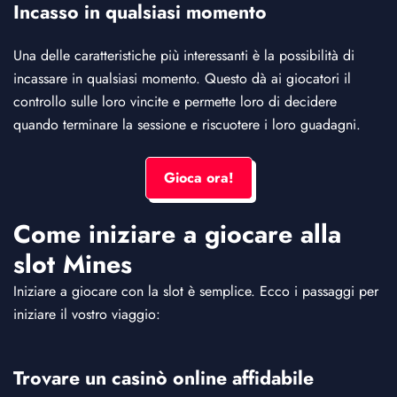
Incasso in qualsiasi momento
Una delle caratteristiche più interessanti è la possibilità di
incassare in qualsiasi momento. Questo dà ai giocatori il
controllo sulle loro vincite e permette loro di decidere
quando terminare la sessione e riscuotere i loro guadagni.
Gioca ora!
Come iniziare a giocare alla
slot Mines
Iniziare a giocare con la slot è semplice. Ecco i passaggi per
iniziare il vostro viaggio:
Trovare un casinò online affidabile