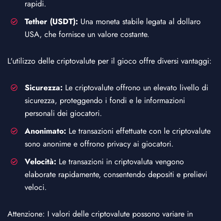
rapidi.
Tether (USDT):
Una moneta stabile legata al dollaro
USA, che fornisce un valore costante.
L'utilizzo delle criptovalute per il gioco offre diversi vantaggi:
Sicurezza:
Le criptovalute offrono un elevato livello di
sicurezza, proteggendo i fondi e le informazioni
personali dei giocatori.
Anonimato:
Le transazioni effettuate con le criptovalute
sono anonime e offrono privacy ai giocatori.
Velocità:
Le transazioni in criptovaluta vengono
elaborate rapidamente, consentendo depositi e prelievi
veloci.
Attenzione: I valori delle criptovalute possono variare in