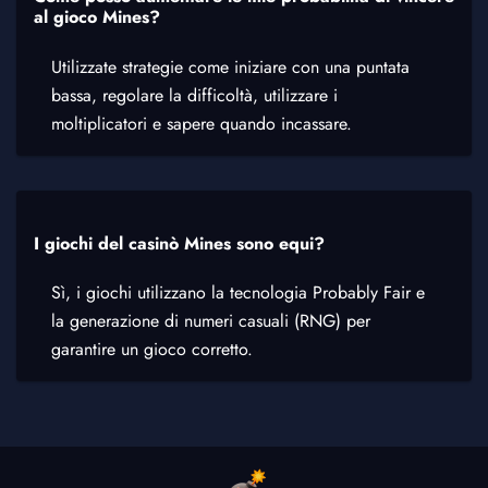
al gioco Mines?
Utilizzate strategie come iniziare con una puntata
bassa, regolare la difficoltà, utilizzare i
moltiplicatori e sapere quando incassare.
I giochi del casinò Mines sono equi?
Sì, i giochi utilizzano la tecnologia Probably Fair e
la generazione di numeri casuali (RNG) per
garantire un gioco corretto.