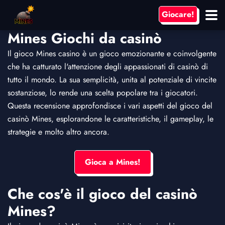
Giocare!
Mines Giochi da casinò
Il gioco Mines сasino è un gioco emozionante e coinvolgente
che ha catturato l'attenzione degli appassionati di casinò di
tutto il mondo. La sua semplicità, unita al potenziale di vincite
sostanziose, lo rende una scelta popolare tra i giocatori.
Questa recensione approfondisce i vari aspetti del gioco del
casinò Mines, esplorandone le caratteristiche, il gameplay, le
strategie e molto altro ancora.
Gioca a Mines!
Che cos'è il gioco del casinò
Mines?