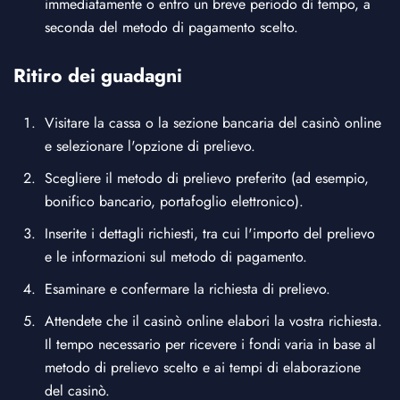
immediatamente o entro un breve periodo di tempo, a
seconda del metodo di pagamento scelto.
Ritiro dei guadagni
Visitare la cassa o la sezione bancaria del casinò online
e selezionare l'opzione di prelievo.
Scegliere il metodo di prelievo preferito (ad esempio,
bonifico bancario, portafoglio elettronico).
Inserite i dettagli richiesti, tra cui l'importo del prelievo
e le informazioni sul metodo di pagamento.
Esaminare e confermare la richiesta di prelievo.
Attendete che il casinò online elabori la vostra richiesta.
Il tempo necessario per ricevere i fondi varia in base al
metodo di prelievo scelto e ai tempi di elaborazione
del casinò.