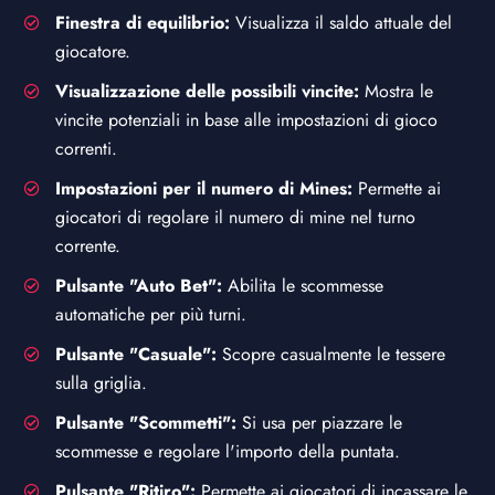
Finestra di equilibrio:
Visualizza il saldo attuale del
giocatore.
Visualizzazione delle possibili vincite:
Mostra le
vincite potenziali in base alle impostazioni di gioco
correnti.
Impostazioni per il numero di Mines:
Permette ai
giocatori di regolare il numero di mine nel turno
corrente.
Pulsante "Auto Bet":
Abilita le scommesse
automatiche per più turni.
Pulsante "Casuale":
Scopre casualmente le tessere
sulla griglia.
Pulsante "Scommetti":
Si usa per piazzare le
scommesse e regolare l'importo della puntata.
Pulsante "Ritiro":
Permette ai giocatori di incassare le