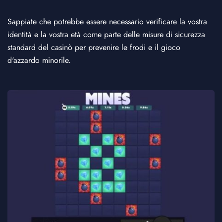
Sappiate che potrebbe essere necessario verificare la vostra
identità e la vostra età come parte delle misure di sicurezza
standard del casinò per prevenire le frodi e il gioco
d'azzardo minorile.