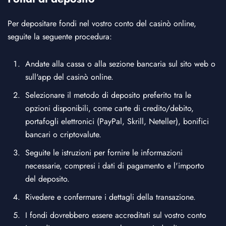
Per depositare fondi nel vostro conto del casinò online,
seguite la seguente procedura:
Andate alla cassa o alla sezione bancaria sul sito web o
sull'app del casinò online.
Selezionare il metodo di deposito preferito tra le
opzioni disponibili, come carte di credito/debito,
portafogli elettronici (PayPal, Skrill, Neteller), bonifici
bancari o criptovalute.
Seguite le istruzioni per fornire le informazioni
necessarie, compresi i dati di pagamento e l'importo
del deposito.
Rivedere e confermare i dettagli della transazione.
I fondi dovrebbero essere accreditati sul vostro conto