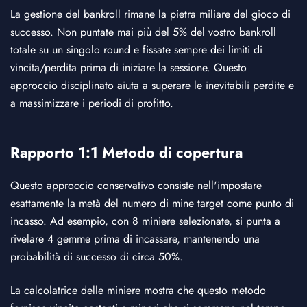
La gestione del bankroll rimane la pietra miliare del gioco di
successo. Non puntate mai più del 5% del vostro bankroll
totale su un singolo round e fissate sempre dei limiti di
vincita/perdita prima di iniziare la sessione. Questo
approccio disciplinato aiuta a superare le inevitabili perdite e
a massimizzare i periodi di profitto.
Rapporto 1:1 Metodo di copertura
Questo approccio conservativo consiste nell'impostare
esattamente la metà del numero di mine target come punto di
incasso. Ad esempio, con 8 miniere selezionate, si punta a
rivelare 4 gemme prima di incassare, mantenendo una
probabilità di successo di circa 50%.
La calcolatrice delle miniere mostra che questo metodo