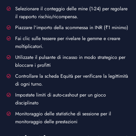
Selezionare il conteggio delle mine (1-24) per regolare
il rapporto rischio/ricompensa.
Piazzare l'importo della scommessa in INR (₹1 minimo)
Fai clic sulle tessere per rivelare le gemme e creare
moltiplicatori.
Utilizzate il pulsante di incasso in modo strategico per
bloccare i profitti
Controllare la scheda Equità per verificare la legittimità
di ogni turno.
Impostate limiti di auto-cashout per un gioco
disciplinato
Monitoraggio delle statistiche di sessione per il
monitoraggio delle prestazioni