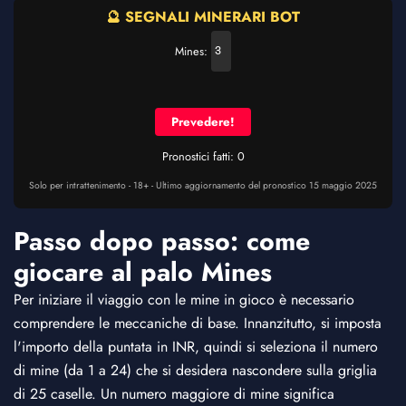
🔮 SEGNALI MINERARI BOT
Mines:
Prevedere!
Pronostici fatti:
0
Solo per intrattenimento - 18+ - Ultimo aggiornamento del pronostico 15 maggio 2025
Passo dopo passo: come
giocare al palo Mines
Per iniziare il viaggio con le mine in gioco è necessario
comprendere le meccaniche di base. Innanzitutto, si imposta
l'importo della puntata in INR, quindi si seleziona il numero
di mine (da 1 a 24) che si desidera nascondere sulla griglia
di 25 caselle. Un numero maggiore di mine significa