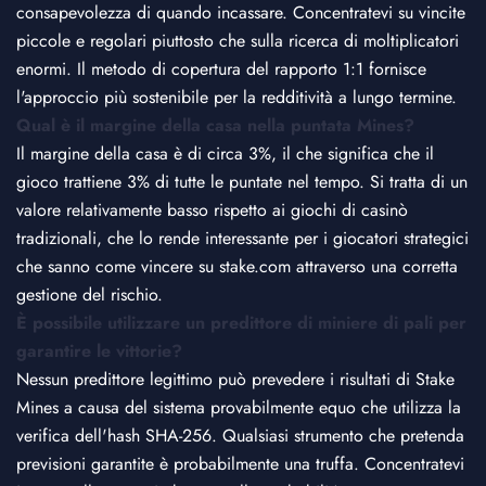
consapevolezza di quando incassare. Concentratevi su vincite
piccole e regolari piuttosto che sulla ricerca di moltiplicatori
enormi. Il metodo di copertura del rapporto 1:1 fornisce
l'approccio più sostenibile per la redditività a lungo termine.
Qual è il margine della casa nella puntata Mines?
Il margine della casa è di circa 3%, il che significa che il
gioco trattiene 3% di tutte le puntate nel tempo. Si tratta di un
valore relativamente basso rispetto ai giochi di casinò
tradizionali, che lo rende interessante per i giocatori strategici
che sanno come vincere su stake.com attraverso una corretta
gestione del rischio.
È possibile utilizzare un predittore di miniere di pali per
garantire le vittorie?
Nessun predittore legittimo può prevedere i risultati di Stake
Mines a causa del sistema provabilmente equo che utilizza la
verifica dell'hash SHA-256. Qualsiasi strumento che pretenda
previsioni garantite è probabilmente una truffa. Concentratevi