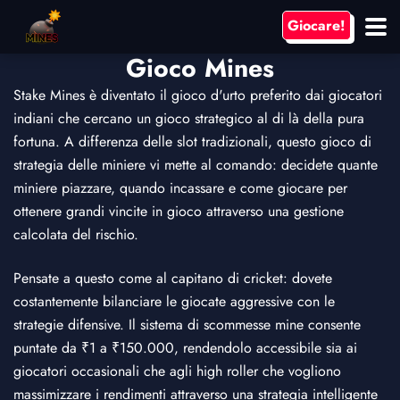
Giocare!
Gioco Mines
Stake Mines è diventato il gioco d'urto preferito dai giocatori
indiani che cercano un gioco strategico al di là della pura
fortuna. A differenza delle slot tradizionali, questo gioco di
strategia delle miniere vi mette al comando: decidete quante
miniere piazzare, quando incassare e come giocare per
ottenere grandi vincite in gioco attraverso una gestione
calcolata del rischio.
Pensate a questo come al capitano di cricket: dovete
costantemente bilanciare le giocate aggressive con le
strategie difensive. Il sistema di scommesse mine consente
puntate da ₹1 a ₹150.000, rendendolo accessibile sia ai
giocatori occasionali che agli high roller che vogliono
massimizzare i rendimenti attraverso una strategia intelligente