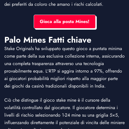
dei preferiti da coloro che amano i rischi calcolati.
Gioca alla posta Mines!
Palo Mines Fatti chiave
Stake Originals ha sviluppato questo gioco a puntata minima
come parte della sua esclusiva collezione interna, assicurando
una completa trasparenza attraverso una tecnologia
provabilmente equa. L'RTP si aggira intorno a 97%, offrendo
ai giocatori probabilità migliori rispetto alla maggior parte
dei giochi da casinò tradizionali disponibili in India.
Ciò che distingue il gioco stake mine è il cursore della
volatilità controllato dal giocatore. Il giocatore determina i
livelli di rischio selezionando 1-24 mine su una griglia 5×5,
influenzando direttamente il potenziale di vincita delle miniere