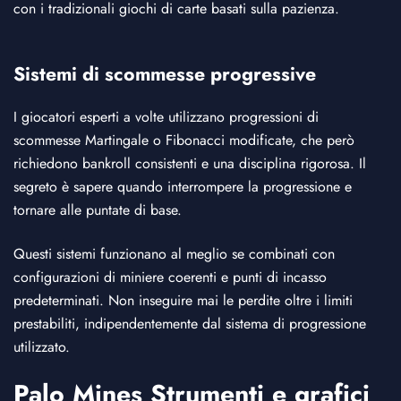
con i tradizionali giochi di carte basati sulla pazienza.
Sistemi di scommesse progressive
I giocatori esperti a volte utilizzano progressioni di
scommesse Martingale o Fibonacci modificate, che però
richiedono bankroll consistenti e una disciplina rigorosa. Il
segreto è sapere quando interrompere la progressione e
tornare alle puntate di base.
Questi sistemi funzionano al meglio se combinati con
configurazioni di miniere coerenti e punti di incasso
predeterminati. Non inseguire mai le perdite oltre i limiti
prestabiliti, indipendentemente dal sistema di progressione
utilizzato.
Palo Mines Strumenti e grafici