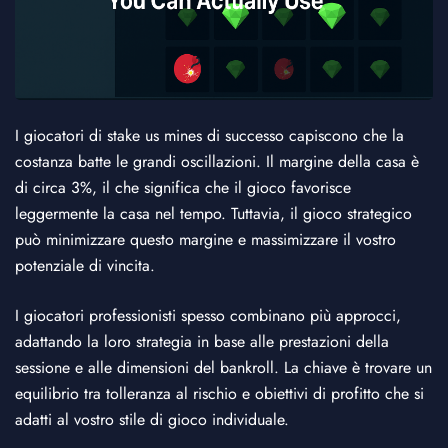
I giocatori di stake us mines di successo capiscono che la
costanza batte le grandi oscillazioni. Il margine della casa è
di circa 3%, il che significa che il gioco favorisce
leggermente la casa nel tempo. Tuttavia, il gioco strategico
può minimizzare questo margine e massimizzare il vostro
potenziale di vincita.
I giocatori professionisti spesso combinano più approcci,
adattando la loro strategia in base alle prestazioni della
sessione e alle dimensioni del bankroll. La chiave è trovare un
equilibrio tra tolleranza al rischio e obiettivi di profitto che si
adatti al vostro stile di gioco individuale.